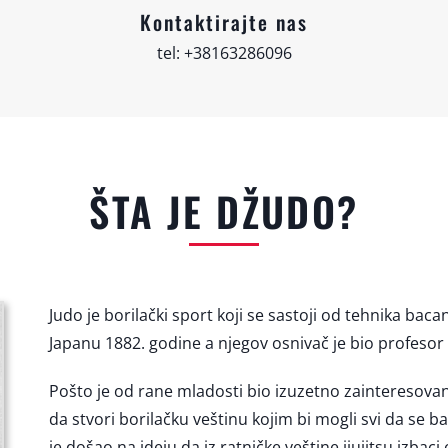
Kontaktirajte nas
tel: +38163286096
ŠTA JE DŽUDO?
Judo je borilački sport koji se sastoji od tehnika baca
Japanu 1882. godine a njegov osnivač je bio profeso
Pošto je od rane mladosti bio izuzetno zainteresovan
da stvori borilačku veštinu kojim bi mogli svi da se 
je došao na ideju da iz ratničke veštine jiujitsu izbaci