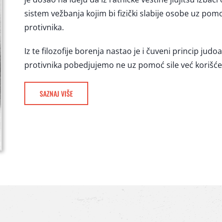
sistem vežbanja kojim bi fizički slabije osobe uz pom
protivnika.
Iz te filozofije borenja nastao je i čuveni princip jud
protivnika pobedjujemo ne uz pomoć sile već korišć
SAZNAJ VIŠE