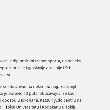
ković je diplomirani trener sporta, na odseku
prezentacije Jugoslavije a kasnije i Srbije i
enstvu.
 se obučavao na nekim od najprestižnijih
ko je boravio 10 puta, obučavajući se kod
hi dodžou u Jokohami, Katsuri judo centru na
li, Tokai Univerzitetu i Kodokanu u Tokiju,