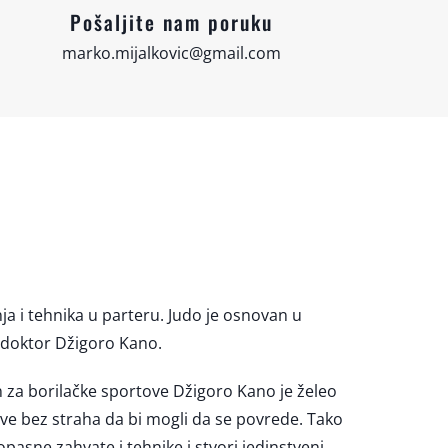
Pošaljite nam poruku
marko.mijalkovic@gmail.com
nja i tehnika u parteru. Judo je osnovan u
r doktor Džigoro Kano.
 za borilačke sportove Džigoro Kano je želeo
bave bez straha da bi mogli da se povrede. Tako
 opasne zahvate i tehnike i stvori jedinstveni