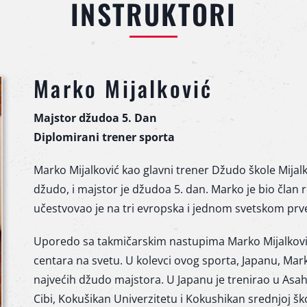
INSTRUKTORI
Marko Mijalković
Majstor džudoa 5. Dan
Diplomirani trener sporta
Marko Mijalković kao glavni trener Džudo škole Mijal
džudo, i majstor je džudoa 5. dan. Marko je bio član re
učestvovao je na tri evropska i jednom svetskom prv
Uporedo sa takmičarskim nastupima Marko Mijalković
centara na svetu. U kolevci ovog sporta, Japanu, Mar
najvećih džudo majstora. U Japanu je trenirao u Asa
Cibi, Kokušikan Univerzitetu i Kokushikan srednjoj ško