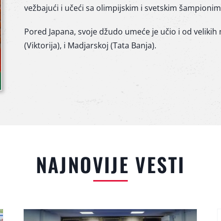
vežbajući i učeći sa olimpijskim i svetskim šampionim
Pored Japana, svoje džudo umeće je učio i od velikih ma
(Viktorija), i Madjarskoj (Tata Banja).
NAJNOVIJE VESTI