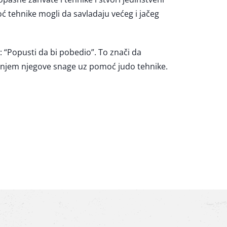
oć tehnike mogli da savladaju većeg i jačeg
oa: “Popusti da bi pobedio”. To znači da
enjem njegove snage uz pomoć judo tehnike.