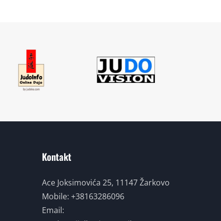
Kontakt
Ace Joksimovića 25, 11147 Žarkovo
Mobile:
+38163286096
Email: