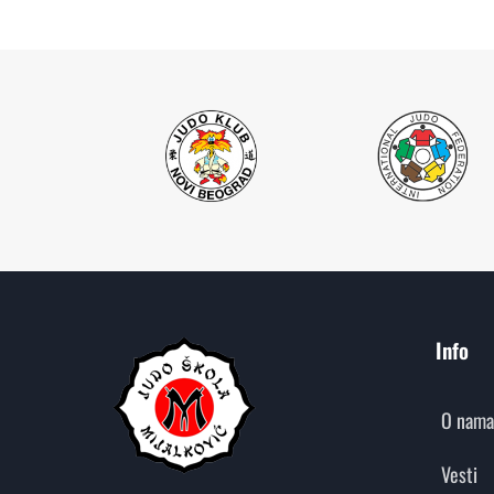
Info
O nama
Vesti